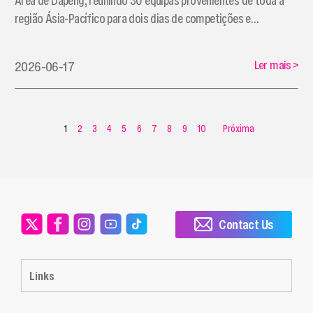
Área de Dapeng, reunindo 30 equipas provenientes de toda a
região Ásia-Pacífico para dois dias de competições e
celebrações culturais.
Ler mais
>
2026-06-17
1
2
3
4
5
6
7
8
9
10
Próxima
Contact Us
Links