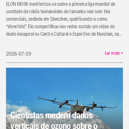
ELON MUSK manifestou-se sobre a primeira liga mundial de
combate de robôs humanoides de tamanho real com fins
comerciais, sediada em Shenzhen, qualificando-a como
“divertida”. Ele compartilhou nas redes sociais um vídeo do
duelo inaugural no Centro Cultural e Esportivo de Nanshan, na
noite de quinta-feira, no qual o “White Eagle” enfrentou o
“Bullfighter” diante de uma plateia com lotação esgotada.
Ler mais
>
2026-07-20
Cientistas medem dados
verticais de ozono sobre o