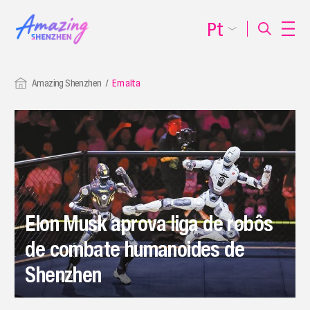
Pt
Amazing Shenzhen
Em alta
Elon Musk aprova liga de robôs
de combate humanoides de
Shenzhen