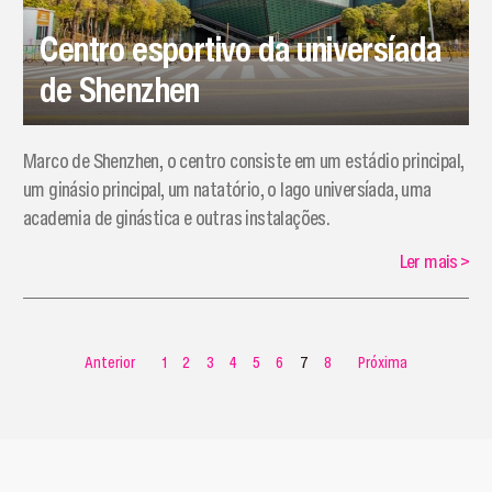
Centro esportivo da universíada
de Shenzhen
Marco de Shenzhen, o centro consiste em um estádio principal,
um ginásio principal, um natatório, o lago universíada, uma
academia de ginástica e outras instalações.
Ler mais
>
Anterior
1
2
3
4
5
6
7
8
Próxima