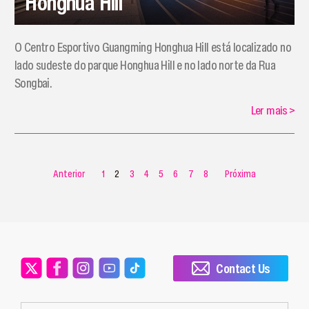
Honghua Hill
​O Centro Esportivo Guangming Honghua Hill está localizado no
lado sudeste do parque Honghua Hill e no lado norte da Rua
Songbai.
Ler mais
>
Anterior
1
2
3
4
5
6
7
8
Próxima
Contact Us