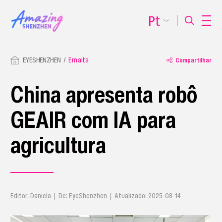
Pt
EYESHENZHEN
Em alta
Compartilhar
China apresenta robô
GEAIR com IA para
agricultura
Editor: Daniela | De: EyeShenzhen | Atualizado: 2025-08-14