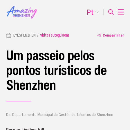
Pt
EYESHENZHEN
Visitas autoguiadas
Compartilhar
Um passeio pelos
pontos turísticos de
Shenzhen
De: Departamento Municipal de Gestão de Talentos de Shenzhen
Parque Lianhua Hill