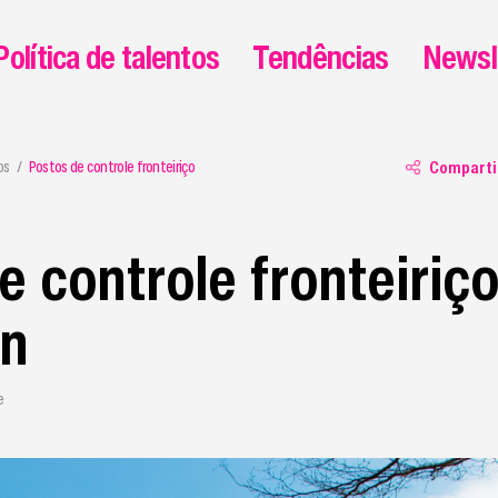
Política de talentos
Tendências
Newsl
os
Postos de controle fronteiriço
Comparti
e controle fronteiriç
n
e