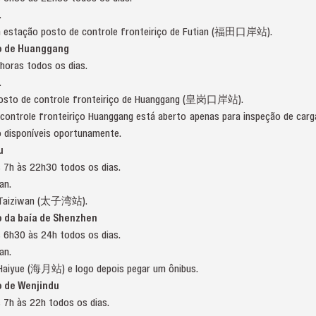
.
té a estação posto de controle fronteiriço de Futian (福田口岸站).
ço de Huanggang
horas todos os dias.
.
 posto de controle fronteiriço de Huanggang (皇岗口岸站).
controle fronteiriço Huanggang está aberto apenas para inspeção de carga
o disponíveis oportunamente.
u
 7h às 22h30 todos os dias.
an.
ão Taiziwan (太子湾站).
o da baía de Shenzhen
 6h30 às 24h todos os dias.
an.
 Haiyue (海月站) e logo depois pegar um ônibus.
o de Wenjindu
 7h às 22h todos os dias.