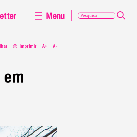
etter
Menu
lhar
Imprimir
A+
A-
o em