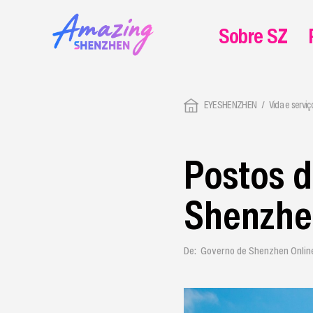
Sobre SZ
EYESHENZHEN
Vida e serviç
Postos d
Shenzhe
De: Governo de Shenzhen Onlin