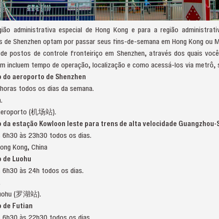
gião administrativa especial de Hong Kong e para a região administrat
es de Shenzhen optam por passar seus fins-de-semana em Hong Kong ou M
 de postos de controle fronteiriço em Shenzhen, através dos quais você
 incluem tempo de operação, localização e como acessá-los via metrô, s
ço do aeroporto de Shenzhen
 horas todos os dias da semana.
.
o aeroporto (机场站).
ço da estação Kowloon leste para trens de alta velocidade Guangzho
s 6h30 às 23h30 todos os dias.
Hong Kong, China
o de Luohu
 6h30 às 24h todos os dias.
.
 Luohu (罗湖站).
o de Futian
s 6h30 às 22h30 todos os dias.