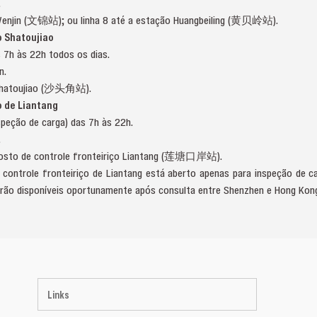
.
 Wenjin (文锦站); ou linha 8 até a estação Huangbeiling (黄贝岭站).
o Shatoujiao
 7h às 22h todos os dias.
n.
o Shatoujiao (沙头角站).
o de Liantang
speção de carga) das 7h às 22h.
.
 posto de controle fronteiriço Liantang (莲塘口岸站).
 controle fronteiriço de Liantang está aberto apenas para inspeção de ca
arão disponíveis oportunamente após consulta entre Shenzhen e Hong Kon
Links