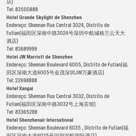
店)
Tel: 83500888
Hotel Grande Skylight de Shenzhen
Endereço: Shennan Rua Central 3024, Distrito de
Futian(福田区深南中路3024号深圳中航城格兰云天大
酒店)
Tel: 83689999
Hotel JW Marriott de Shenzhen
Endereço: Shennan Boulevard 6005, Distrito de Futian(福
田区深南大道6005号金茂深圳JW万豪酒店)
Tel: 22698888
Hotel Xangai
Endereço: Shennan Rua Central 3032, Distrito de
Futian(福田区深南中路3032号上海宾馆)
Tel: 83365288
Hotel Shenzhenair International
Endereço: Shennan Boulevard 6035 , Distrito de Futian(福
田区深南大道6035号深圳深航国际酒店)