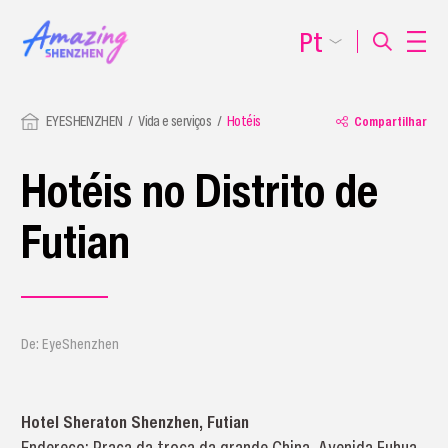
Pt
EYESHENZHEN
Vida e serviços
Hotéis
Compartilhar
Hotéis no Distrito de
Futian
De: EyeShenzhen
Hotel Sheraton Shenzhen, Futian
Endereço: Praça da troca da grande China, Avenida Fuhua,